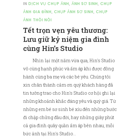
IN
DỊCH VỤ CHỤP ẢNH
,
ẢNH SƠ SINH
,
CHỤP
ẢNH GIA ĐÌNH
,
CHỤP ẢNH SƠ SINH
,
CHỤP
ẢNH THÔI NÔI
Tết trọn vẹn yêu thương:
Lưu giữ kỷ niệm gia đình
cùng Hin’s Studio
Nhìn lại một năm vừa qua, Hin's Studio
vô cùng hạnh phúc và ấm áp khi được đồng
hành cùng ba mẹ và các bé yêu. Chúng tôi
xin chân thành cảm ơn quý khách hàng đã
tin tưởng trao cho Hin's Studio cơ hội ghi lại
những khoảnh khắc đáng yêu và quý giá. Từ
những em bé sơ sinh bé xíu đến những bước
đi chập chững đầu đời, hay những giây phút
cả gia đình quây quần ấm áp bên nhau, mỗi
bức ảnh tại Hin's Studio...