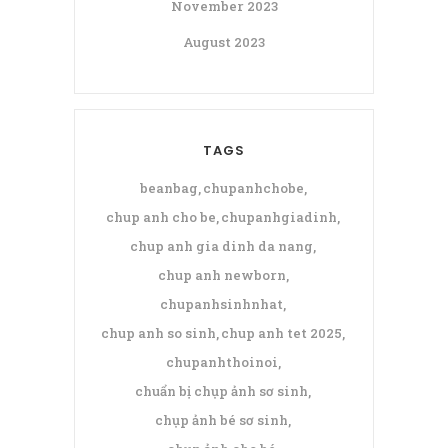
November 2023
August 2023
TAGS
beanbag
chupanhchobe
chup anh cho be
chupanhgiadinh
chup anh gia dinh da nang
chup anh newborn
chupanhsinhnhat
chup anh so sinh
chup anh tet 2025
chupanhthoinoi
chuẩn bị chụp ảnh sơ sinh
chụp ảnh bé sơ sinh