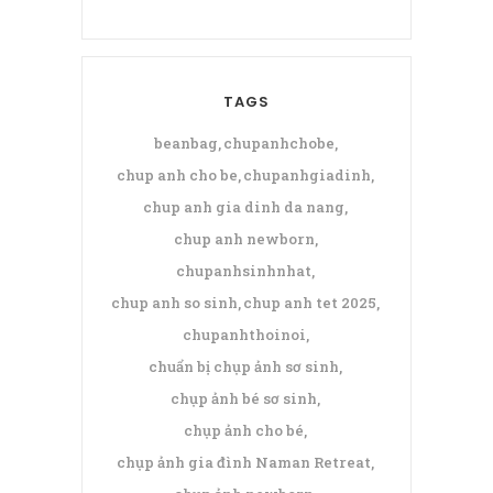
TAGS
beanbag
chupanhchobe
chup anh cho be
chupanhgiadinh
chup anh gia dinh da nang
chup anh newborn
chupanhsinhnhat
chup anh so sinh
chup anh tet 2025
chupanhthoinoi
chuẩn bị chụp ảnh sơ sinh
chụp ảnh bé sơ sinh
chụp ảnh cho bé
chụp ảnh gia đình Naman Retreat